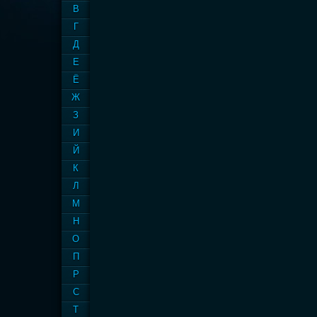
В
Г
Д
Е
Ё
Ж
З
И
Й
К
Л
М
Н
О
П
Р
С
Т