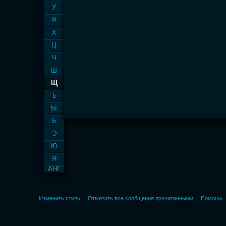
У
Ф
Х
Ц
Ч
Ш
Щ
Ъ
Ы
Ь
Э
Ю
Я
АНГ
Изменить стиль
Отметить все сообщения прочитанными
Помощь