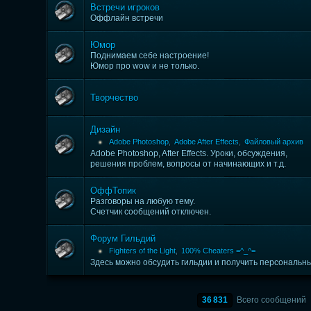
Встречи игроков
Оффлайн встречи
Юмор
Поднимаем себе настроение!
Юмор про wow и не только.
Творчество
Дизайн
Adobe Photoshop
,
Adobe After Effects
,
Файловый архив
Adobe Photoshop, After Effects. Уроки, обсуждения,
решения проблем, вопросы от начинающих и т.д.
ОффТопик
Разговоры на любую тему.
Счетчик сообщений отключен.
Форум Гильдий
Fighters of the Light
,
100% Cheaters =^_^=
Здесь можно обсудить гильдии и получить персональн
36 831
Всего сообщений