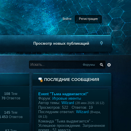
Войти
Регистрация
Просмотр новых публикаций
Форумы
ПОСЛЕДНИЕ СООБЩЕНИЯ
108
Тем
Event "Тьма надвигается!"
70
Ответов
Форум:
Игровые ивенты
Автор темы:
Wilzard
(28 июн 2026 16:12)
Просмотров: 522 Ответов: 19
Последним ответил:
Wilzard
(Вчера,
145
Тем
1 453
Ответов
09:13)
Команда "Тьма выдвигается" -
Успешное прохождение. Затраченное
время - 51 минута.