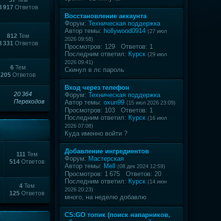
57
Тем
3 917
Ответов
Восстановление аккаунта
Форум:
Техническая поддержка
Автор темы:
hollywood0914
(27 июл
812
Тем
2026 09:58)
3 331
Ответов
Просмотров: 129 Ответов: 1
Последним ответил:
Курск
(29 июл
2026 09:41)
6
Тем
Скинул в лс пароль
205
Ответов
Вход через телефон
20 364
Форум:
Техническая поддержка
Переходов
Автор темы:
oxun99
(15 июл 2026 23:09)
Просмотров: 103 Ответов: 1
Последним ответил:
Курск
(16 июл
2026 07:08)
Куда именно войти ?
Добавление ингредиентов
111
Тем
Форум:
Мастерская
514
Ответов
Автор темы:
Mell
(08 дек 2024 12:59)
Просмотров: 1 675 Ответов: 20
Последним ответил:
Курск
(14 июн
4
Тем
2026 20:23)
125
Ответов
много, на неделю добавлю
CS:GO топик (поиск напарников,