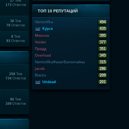
27
Тем
173
Ответов
ТОП 10 РЕПУТАЦИЙ
36
Тем
Nеmiroffkа
494
78
Ответов
Курск
435
Микола
395
8
Тем
93
Ответов
Veider
377
Прадд
351
Overload
345
NemiroffkaФанатВалентайны
315
jacob
286
258
Тем
Blacks
209
734
Ответов
Undead
201
90
Тем
169
Ответов