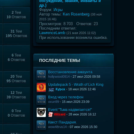
обсуждение, звания, инвайты и
др.)
Форум:
Игры
2
Тем
Автор темы:
Ken Rosenberg
(08 ноя
10
Ответов
2015 16:46)
Просмотров: 8 703 Ответов: 23
Последним ответил:
31
Тем
LawrenceLamb
(21 мая 2026 11:02)
195
Ответов
При использовании возникла ошибка.
6
Тем
6
Ответов
ПОСЛЕДНИЕ ТЕМЫ
Восстановление аккаунта
20
Тем
hollywood0914
- 27 июл 2026 09:58
95
Ответов
Updatepack 5 - Wrath of Lich King
Курск
- 18 июл 2026 12:46
12
Тем
39
Ответов
Вход через телефон
oxun99
- 15 июл 2026 23:09
Event "Тьма надвигается!"
0
Тем
Wilzard
- 28 июн 2026 16:12
0
Ответов
Квест Пандария.
wow48rus14
- 07 июн 2026 15:30