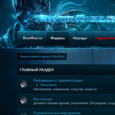
RiverRise.ru
Форумы
Награды
Подключен
Форум игрового проекта Riverrise
ГЛАВНЫЙ РАЗДЕЛ
Информация от администрации
Обновления
Обновления, изменения, события, новости
Мастерская
Делимся своими идеями, решениями. Обсуждаем, созда
Разлекательные мероприятия