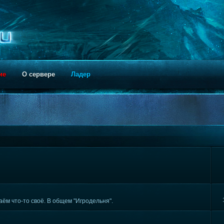
ие
О сервере
Ладер
ём что-то своё. В общем "Игродельня".