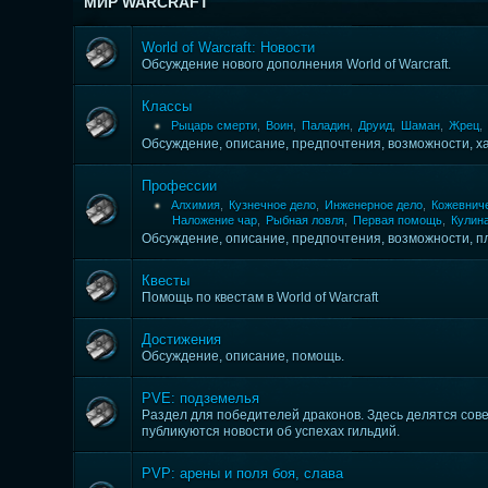
МИР WARCRAFT
World of Warcraft: Новости
Обсуждение нового дополнения World of Warcraft.
Классы
Рыцарь смерти
,
Воин
,
Паладин
,
Друид
,
Шаман
,
Жрец
,
Обсуждение, описание, предпочтения, возможности, х
Профессии
Алхимия
,
Кузнечное дело
,
Инженерное дело
,
Кожевнич
Наложение чар
,
Рыбная ловля
,
Первая помощь
,
Кулин
Обсуждение, описание, предпочтения, возможности, п
Квесты
Помощь по квестам в World of Warcraft
Достижения
Обсуждение, описание, помощь.
PVE: подземелья
Раздел для победителей драконов. Здесь делятся сов
публикуются новости об успехах гильдий.
PVP: арены и поля боя, слава