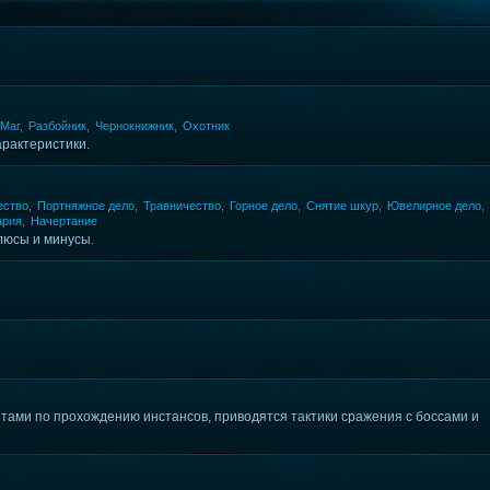
Маг
,
Разбойник
,
Чернокнижник
,
Охотник
арактеристики.
ество
,
Портняжное дело
,
Травничество
,
Горное дело
,
Снятие шкур
,
Ювелирное дело
,
ария
,
Начертание
люсы и минусы.
етами по прохождению инстансов, приводятся тактики сражения с боссами и