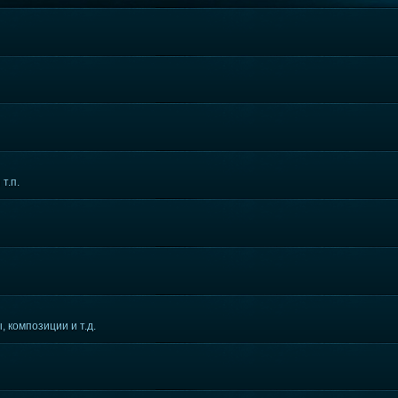
т.п.
 композиции и т.д.