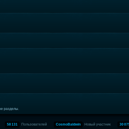
ые разделы.
58 131
Пользователей
CosmoBaldwin
Новый участник
30 07