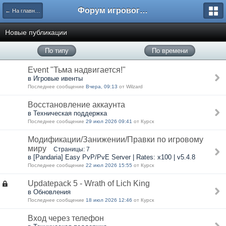
Форум игрового проекта Riverrise
← На главную
Новые публикации
По типу
По времени
Event "Тьма надвигается!"
в Игровые ивенты
Последнее сообщение
Вчера, 09:13
от Wilzard
Восстановление аккаунта
в Техническая поддержка
Последнее сообщение
29 июл 2026 09:41
от Курск
Модификации/Занижении/Правки по игровому
миру
Страницы: 7
в [Pandaria] Easy PvP/PvE Server | Rates: x100 | v5.4.8
Последнее сообщение
22 июл 2026 15:55
от Курск
Updatepack 5 - Wrath of Lich King
в Обновления
Последнее сообщение
18 июл 2026 12:46
от Курск
Вход через телефон