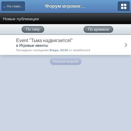
Форум игрового проекта Riverrise
← На главную
Новые публикации
По типу
По времени
Event "Тьма надвигается!"
в Игровые ивенты
Последнее сообщение
Вчера, 00:00
от wow48rus14
Полная версия