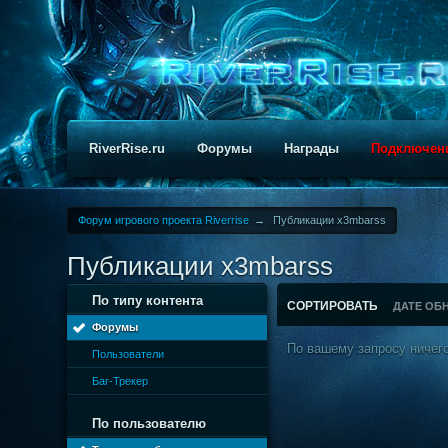
RiverRise.ru
Форумы
Награды
Подключен
Форум игрового проекта Riverrise
→
Публикации x3mbarss
Публикации x3mbarss
По типу контента
СОРТИРОВАТЬ
ДАТЕ ОБ
Форумы
По вашему запросу ничего
Пользователи
Баг-Трекер
По пользователю