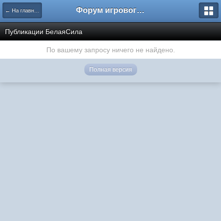
Форум игрового проекта Riverrise
← На главную
Публикации БелаяСила
По вашему запросу ничего не найдено.
Полная версия