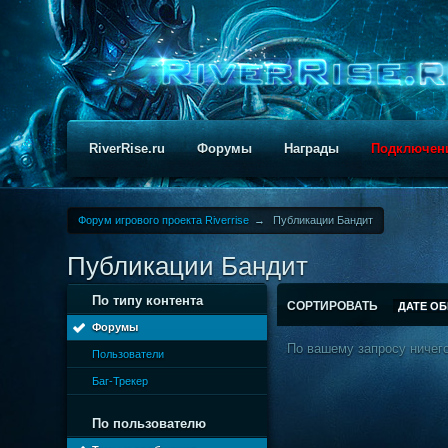
RiverRise.ru
Форумы
Награды
Подключен
Форум игрового проекта Riverrise
→
Публикации Бандит
Публикации Бандит
По типу контента
СОРТИРОВАТЬ
ДАТЕ О
Форумы
По вашему запросу ничего
Пользователи
Баг-Трекер
По пользователю