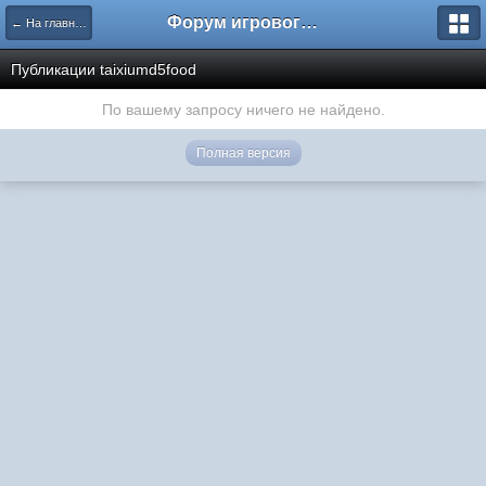
Форум игрового проекта Riverrise
← На главную
Публикации taixiumd5food
По вашему запросу ничего не найдено.
Полная версия