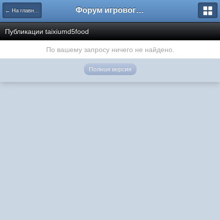
Форум игрового проекта Riverrise
← На главную
Публикации taixiumd5food
По вашему запросу ничего не найдено.
Полная версия