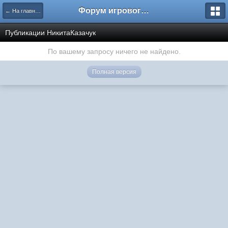
Форум игрового проекта Riverrise
← На главную
Публикации НикитаКазачук
По вашему запросу ничего не найдено.
Полная версия