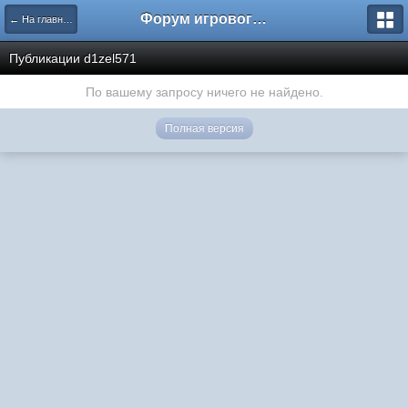
Форум игрового проекта Riverrise
← На главную
Публикации d1zel571
По вашему запросу ничего не найдено.
Полная версия