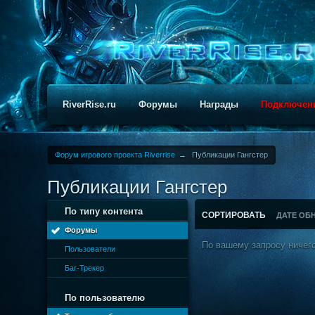
RiverRise.ru
Форумы
Награды
Подключен
Форум игрового проекта Riverrise
→
Публикации Гангстер
Публикации Гангстер
По типу контента
СОРТИРОВАТЬ
ДАТЕ ОБ
Форумы
По вашему запросу ничего
Пользователи
Баг-Трекер
По пользователю