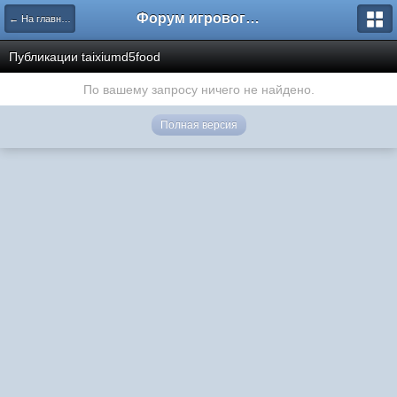
Форум игрового проекта Riverrise
← На главную
Публикации taixiumd5food
По вашему запросу ничего не найдено.
Полная версия