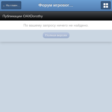
Форум игрового проекта Riverrise
← На главную
Публикации OAXDorothy
По вашему запросу ничего не найдено.
Полная версия