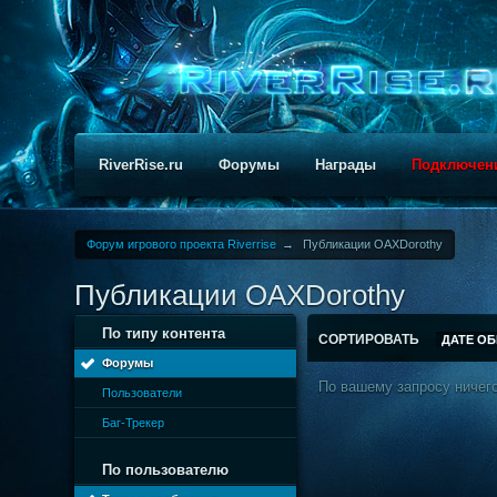
RiverRise.ru
Форумы
Награды
Подключен
Форум игрового проекта Riverrise
→
Публикации OAXDorothy
Публикации OAXDorothy
По типу контента
СОРТИРОВАТЬ
ДАТЕ О
Форумы
По вашему запросу ничего
Пользователи
Баг-Трекер
По пользователю