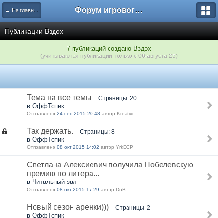
Форум игрового проекта Riverrise
← На главную
Публикации Вздох
7 публикаций создано Вздох
(учитываются публикации только с 06-августа 25)
Тема на все темы
Страницы: 20
в ОффТопик
Отправлено
24 сен 2015 20:48
автор Kreativi
Так держать.
Страницы: 8
в ОффТопик
Отправлено
08 окт 2015 14:02
автор YrkDCP
Светлана Алексиевич получила Нобелевскую
премию по литера...
в Читальный зал
Отправлено
08 окт 2015 17:29
автор DnB
Новый сезон аренки)))
Страницы: 2
в ОффТопик