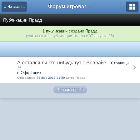
Форум игрового проекта Riverrise
← На главную
Публикации Прадд
1 публикаций создано Прадд
(учитываются публикации только с 07-августа 25)
А остался ли кто-нибудь тут с Вовбай?
Страницы:
35
в ОффТопик
Отправлено
25 фев 2016 21:59
автор Прадд
Полная версия