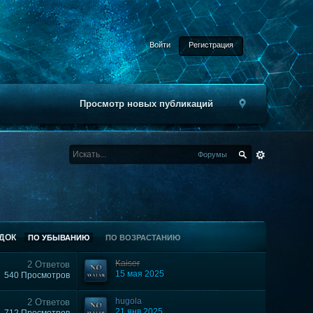
Войти
Регистрация
Просмотр новых публикаций
Форумы
ДОК
ПО УБЫВАНИЮ
ПО ВОЗРАСТАНИЮ
Kaiser
2 Ответов
15 мая 2025
540 Просмотров
hugola
2 Ответов
21 янв 2025