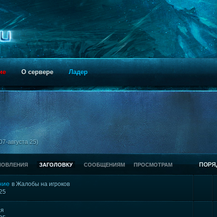
ие
О сервере
Ладер
07-августа 25)
ПОРЯ
НОВЛЕНИЯ
ЗАГОЛОВКУ
СООБЩЕНИЯМ
ПРОСМОТРАМ
ние
в
Жалобы на игроков
025
ая