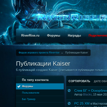
RiverRise.ru
Форумы
Награды
Подключен
Форум игрового проекта Riverrise
→
Публикации Kaiser
Публикации Kaiser
6 публикаций создано Kaiser
(учитываются публикации только с 
По типу контента
СОРТИРОВАТЬ
ДАТЕ ОБ
Форумы
Слив БГ + Оскорбле
Пользователи
Автор
Blacks
, 15 мая 2
Баг-Трекер
РС 25 ХМ
в
Мастерск