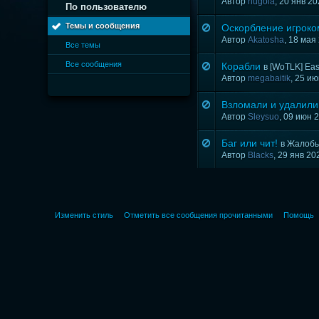
Автор
hugola
, 20 янв 2
По пользователю
Темы и сообщения
Оскорбление игроком
Автор
Akatosha
, 18 мая
Все темы
Все сообщения
Корабли
в
[WoTLK] Easy
Автор
megabaitik
, 25 и
Взломали и удалили
Автор
Sleysuo
, 09 июн 
Баг или чит!
в
Жалобы
Автор
Blacks
, 29 янв 20
Изменить стиль
Отметить все сообщения прочитанными
Помощь