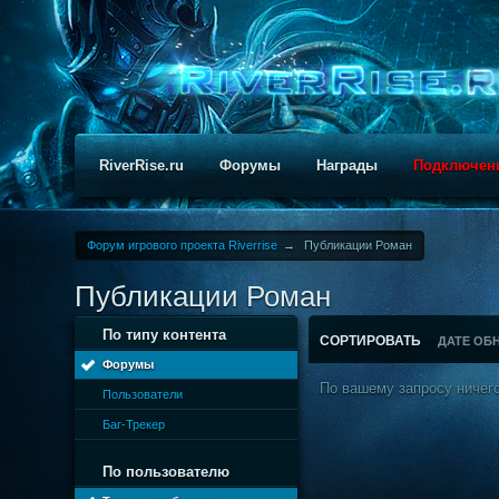
RiverRise.ru
Форумы
Награды
Подключен
Форум игрового проекта Riverrise
→
Публикации Роман
Публикации Роман
По типу контента
СОРТИРОВАТЬ
ДАТЕ ОБ
Форумы
По вашему запросу ничего
Пользователи
Баг-Трекер
По пользователю