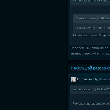
sebas сказал(а) 02 Окт 20
Tonkes сказал(а) 02 Окт
Вывод у меня один-х..е
Выпились с темы, Модеры
Человек, Вы явно не сл
вводных лекций и тольк
Небольшой разбор кл
Отправлено by
Scream
sebas сказал(а) 02 Окт 20
Человек опровергните то,