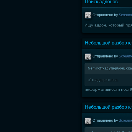
Поиск аддонов.
Отправлено by
Scream
Ищу аддон, который пря
Небольшой разбор кл
Отправлено by
Scream
Nemiroffkaсупербоец сказ
чётпадазрителна.
информативности пост)
Небольшой разбор кл
Отправлено by
Scream