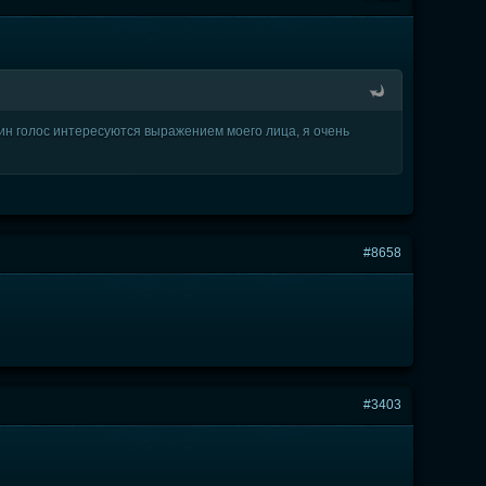
один голос интересуются выражением моего лица, я очень
#8658
#3403