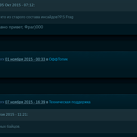
5 Окт 2015 - 07:12:
 кто из старого состава инсайдов?P.S Frag
авно привет, Фраг)000
erx
01 ноября 2015 - 00:33
в
ОффТопик
erx
07 ноября 2015 - 16:39
в
Техническая поддержка
оя 2015 - 11:21:
ных байцов.