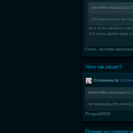
Vermillon сказал(а) 22 
Бессмысленно и беспо
Ну а лутать мобов по одн
Это очень удобно когда с
Сгинь, человек-казуальн
Чего так лагает?
Отправлено by
Scream
Nеmiroffka сказал(а) 21 О
Ne menjaetsa,chto eshe [col
Proigral)0000
Почему на сервере н