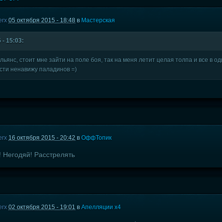
erx
05 октября 2015 - 18:48
в
Мастерская
 - 15:03:
льянс, стоит мне зайти на поле боя, так на меня летит целая толпа и все в 
ости ненавижу паладинов =)
erx
16 октября 2015 - 20:42
в
ОффТопик
! Негодяй! Расстрелять
erx
02 октября 2015 - 19:01
в
Апелляции х4