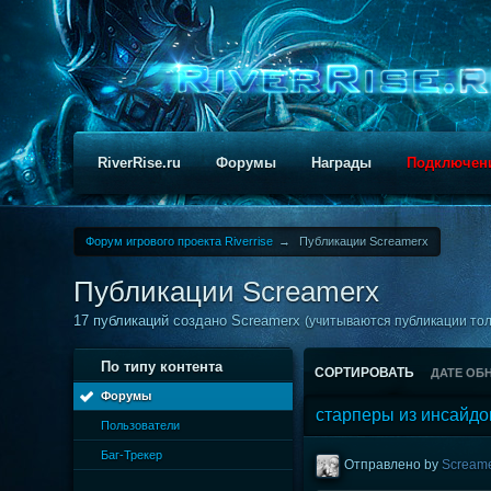
RiverRise.ru
Форумы
Награды
Подключен
Форум игрового проекта Riverrise
→
Публикации Screamerx
Публикации Screamerx
17 публикаций создано Screamerx
(учитываются публикации толь
По типу контента
СОРТИРОВАТЬ
ДАТЕ ОБ
Форумы
старперы из инсайдо
Пользователи
Баг-Трекер
Отправлено by
Scream