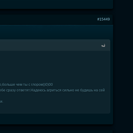
#15449
ю,больше чем ты с глором))0)00
бе сразу ответят.Надеюсь агриться сильно не будишь на сей
и.