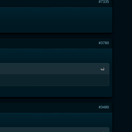
#7335
#3780
#3480