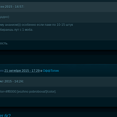
Сен 2015 - 14:57:
щадно)
ому ананизм))) особенно если паки по 10-15 штук
обираешь лут с 1 моба.
ость.
erx
21 октября 2015 - 17:29
в
ОффТопик
кт 2015 - 14:24:
or=#ff0000;]vozhno pobrobovat'[/color].
ет бг?