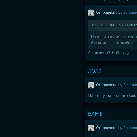
Отправлено by
Scream
Yuv сказал(а) 05 Окт 2015
На меня ополчился весь а
боюсь их всех, в особенн
А как же я? Бойся дк!
ЛОЛ?
Отправлено by
Scream
Пиво, ну ты вообще уже
БАН!!!
Отправлено by
Scream