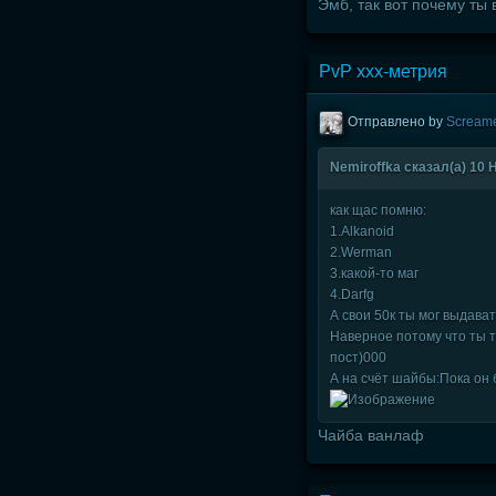
Эмб, так вот почему ты 
PvP xxx-метрия
Отправлено by
Scream
Nеmiroffkа сказал(а) 10 Н
как щас помню:
1.Alkanoid
2.Werman
3.какой-то маг
4.Darfg
А свои 50к ты мог выдава
Наверное потому что ты т
пост)000
А на счёт шайбы:Пока он б
Чайба ванлаф