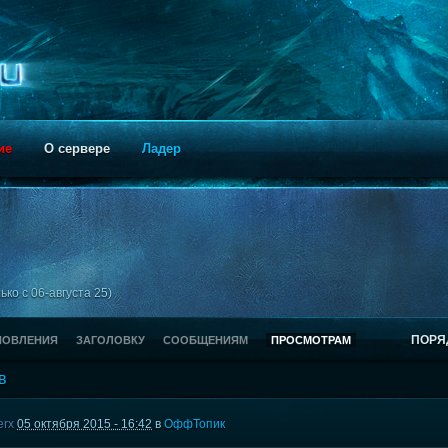
ие
О сервере
Ладер
ко с 06-августа 25)
ПОРЯ
НОВЛЕНИЯ
ЗАГОЛОВКУ
СООБЩЕНИЯМ
ПРОСМОТРАМ
в
erx
05 октября 2015 - 16:42
в
ОффТопик