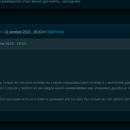
в реккаунте стал меня догонять, негодник)
erx
11 ноября 2015 - 00:43
в
ОффТопик
оя 2015 - 19:53:
ть только во сне;или почему ты у меня спрашивал,мол почему я с ваятелем да
оп.Спроси у любого из инсайдов какой
немироффка
вар опережал драфга и те
ыл на норм нете,он и рлил и дамажил,как ты смог бы только во сне своего бат