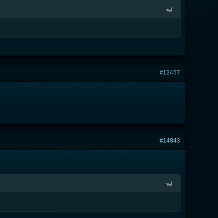
#12457
#14843