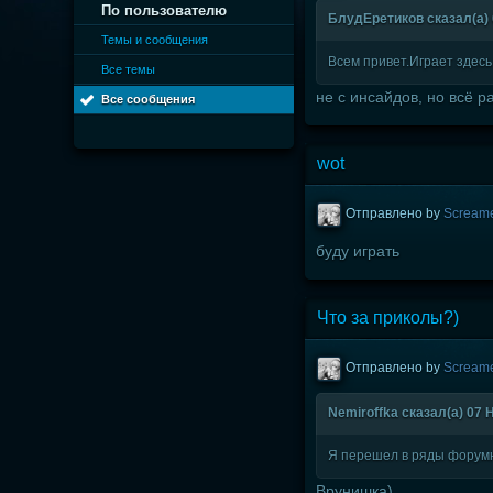
По пользователю
БлудЕретиков сказал(а) 0
Темы и сообщения
Всем привет.Играет здесь
Все темы
не с инсайдов, но всё р
Все сообщения
wot
Отправлено by
Scream
буду играть
Что за приколы?)
Отправлено by
Scream
Nеmiroffkа сказал(а) 07 Н
Я перешел в ряды форум
Врунишка)