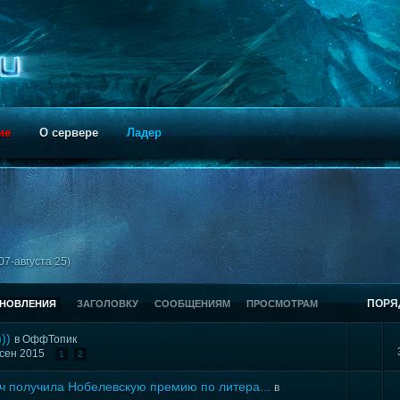
ие
О сервере
Ладер
07-августа 25)
ПОРЯ
БНОВЛЕНИЯ
ЗАГОЛОВКУ
СООБЩЕНИЯМ
ПРОСМОТРАМ
))
в
ОффТопик
 сен 2015
1
2
ч получила Нобелевскую премию по литера...
в