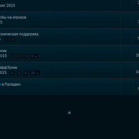
 окт 2015
бы на игроков
15
ехническая поддержка
5
1
2
пик
1
 2015
1
2
3
8 →
ОффТопик
3
 2015
1
2
3
20 →
о
в
Паладин