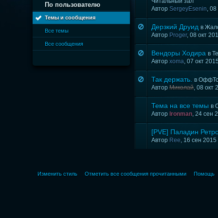
Читальный зал
По пользователю
Автор
SergeyEsenin
, 08
Темы и сообщения
Дерзкий Друид
в
Жало
Все темы
Автор
Proger
, 08 окт 20
Все сообщения
Вендоры Ходира
в
Т
Автор
xoma
, 07 окт 201
Так держать.
в
ОффТо
Автор
Миколай
, 08 окт
Тема на все темы
в
Автор
lronman
, 24 сен
[PVE] Паладин Ретр
Автор
Ree
, 16 сен 2015
Изменить стиль
Отметить все сообщения прочитанными
Помощь