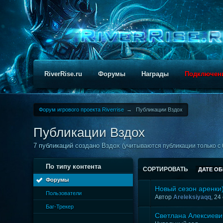
RiverRise.ru
Форумы
Награды
Подключен
Форум игрового проекта Riverrise
→
Публикации Вздох
Публикации Вздох
7 публикаций создано Вздох
(учитываются публикации только с 
По типу контента
СОРТИРОВАТЬ
ДАТЕ О
Форумы
Новый сезон аренки)
Пользователи
Автор
Areleksiyaqq
, 24
Баг-Трекер
Светлана Алексиеви