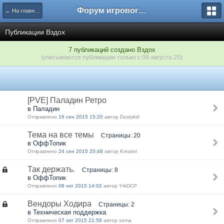
Форум игрового проекта Riverrise
← На главную
Публикации Вздох
7 публикаций создано Вздох
(учитываются публикации только с 08-августа 25)
[PVE] Паладин Ретро
в Паладин
Отправлено
16 сен 2015 15:20
автор Dustykid
Тема на все темы
Страницы: 20
в ОффТопик
Отправлено
24 сен 2015 20:48
автор Kreativi
Так держать.
Страницы: 8
в ОффТопик
Отправлено
08 окт 2015 14:02
автор YrkDCP
Вендоры Ходира
Страницы: 2
в Техническая поддержка
Отправлено
07 окт 2015 21:58
автор xoma