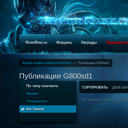
RiverRise.ru
Форумы
Награды
Подключен
Форум игрового проекта Riverrise
→
Публикации G800sd1
Публикации G800sd1
По типу контента
СОРТИРОВАТЬ
ДАТЕ ОБ
Форумы
По вашему запросу ничего
Пользователи
Баг-Трекер