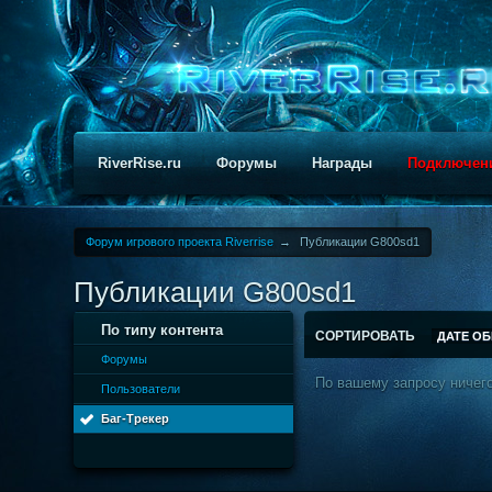
RiverRise.ru
Форумы
Награды
Подключен
Форум игрового проекта Riverrise
→
Публикации G800sd1
Публикации G800sd1
По типу контента
СОРТИРОВАТЬ
ДАТЕ О
Форумы
По вашему запросу ничего
Пользователи
Баг-Трекер