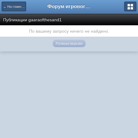
Форум игрового проекта Riverrise
← На главную
Публикации gaaraofthesand1
По вашему запросу ничего не найдено.
Полная версия