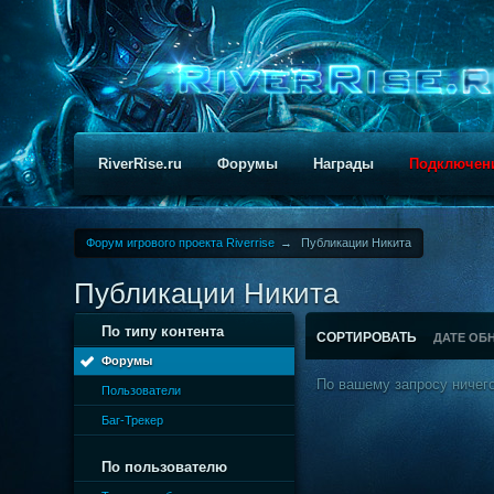
RiverRise.ru
Форумы
Награды
Подключен
Форум игрового проекта Riverrise
→
Публикации Никита
Публикации Никита
По типу контента
СОРТИРОВАТЬ
ДАТЕ ОБ
Форумы
По вашему запросу ничего
Пользователи
Баг-Трекер
По пользователю