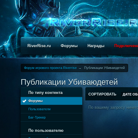
RiverRise.ru
Форумы
Награды
Подключен
Форум игрового проекта Riverrise
→
Публикации Убиваюдетей
Публикации Убиваюдетей
По типу контента
СОРТИРОВАТЬ
ДАТЕ О
Форумы
По вашему запросу ничего
Пользователи
Баг-Трекер
По пользователю