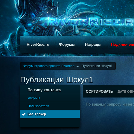
RiverRise.ru
Форумы
Награды
Подключен
Форум игрового проекта Riverrise
→
Публикации Шокул1
Публикации Шокул1
По типу контента
СОРТИРОВАТЬ
ДАТЕ ОБ
Форумы
По вашему запросу ничего
Пользователи
Баг-Трекер