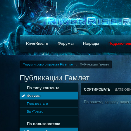
RiverRise.ru
Форумы
Награды
Подключен
Форум игрового проекта Riverrise
→
Публикации Гамлет
Публикации Гамлет
По типу контента
СОРТИРОВАТЬ
ДАТЕ ОБ
Форумы
По вашему запросу ничего
Пользователи
Баг-Трекер
По пользователю