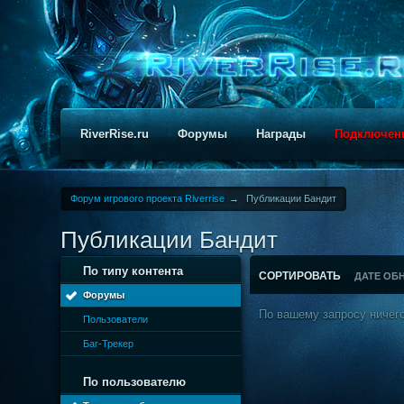
RiverRise.ru
Форумы
Награды
Подключен
Форум игрового проекта Riverrise
→
Публикации Бандит
Публикации Бандит
По типу контента
СОРТИРОВАТЬ
ДАТЕ ОБ
Форумы
По вашему запросу ничего
Пользователи
Баг-Трекер
По пользователю