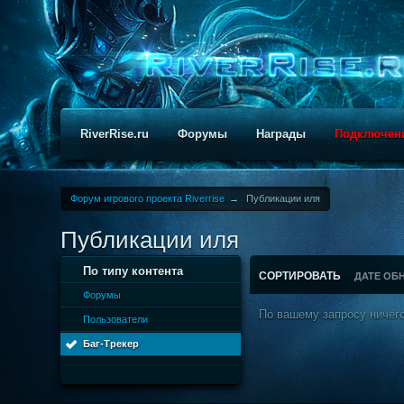
RiverRise.ru
Форумы
Награды
Подключен
Форум игрового проекта Riverrise
→
Публикации иля
Публикации иля
По типу контента
СОРТИРОВАТЬ
ДАТЕ ОБ
Форумы
По вашему запросу ничего
Пользователи
Баг-Трекер