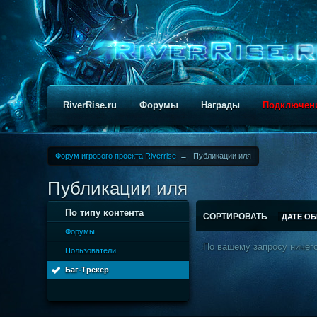
RiverRise.ru
Форумы
Награды
Подключен
Форум игрового проекта Riverrise
→
Публикации иля
Публикации иля
По типу контента
СОРТИРОВАТЬ
ДАТЕ О
Форумы
По вашему запросу ничего
Пользователи
Баг-Трекер