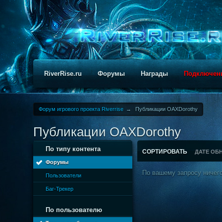
RiverRise.ru
Форумы
Награды
Подключен
Форум игрового проекта Riverrise
→
Публикации OAXDorothy
Публикации OAXDorothy
По типу контента
СОРТИРОВАТЬ
ДАТЕ ОБ
Форумы
По вашему запросу ничего
Пользователи
Баг-Трекер
По пользователю