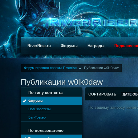
RiverRise.ru
Форумы
Награды
Подключен
Форум игрового проекта Riverrise
→
Публикации w0lk0daw
Публикации w0lk0daw
По типу контента
СОРТИРОВАТЬ
ДАТЕ О
Форумы
По вашему запросу ничего
Пользователи
Баг-Трекер
По пользователю