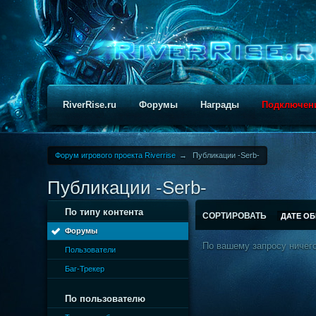
RiverRise.ru
Форумы
Награды
Подключен
Форум игрового проекта Riverrise
→
Публикации -Serb-
Публикации -Serb-
По типу контента
СОРТИРОВАТЬ
ДАТЕ О
Форумы
По вашему запросу ничего
Пользователи
Баг-Трекер
По пользователю