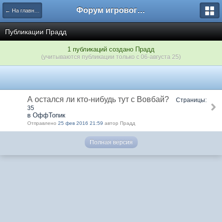
Форум игрового проекта Riverrise
← На главную
Публикации Прадд
1 публикаций создано Прадд
(учитываются публикации только с 06-августа 25)
А остался ли кто-нибудь тут с Вовбай?
Страницы:
35
в ОффТопик
Отправлено
25 фев 2016 21:59
автор Прадд
Полная версия