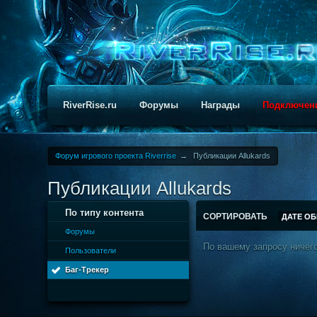
RiverRise.ru
Форумы
Награды
Подключен
Форум игрового проекта Riverrise
→
Публикации Аllukards
Публикации Аllukards
По типу контента
СОРТИРОВАТЬ
ДАТЕ О
Форумы
По вашему запросу ничего
Пользователи
Баг-Трекер