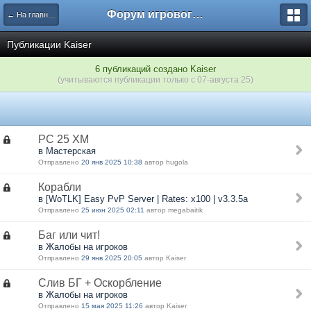
Форум игрового проекта Riverrise
← На главную
Публикации Kaiser
6 публикаций создано Kaiser
(учитываются публикации только с 07-августа 25)
РС 25 ХМ
в Мастерская
Отправлено
20 янв 2025 10:38
автор hugola
Корабли
в [WoTLK] Easy PvP Server | Rates: x100 | v3.3.5a
Отправлено
25 июн 2025 02:11
автор megabaitik
Баг или чит!
в Жалобы на игроков
Отправлено
29 янв 2025 20:05
автор Kaiser
Слив БГ + Оскорбление
в Жалобы на игроков
Отправлено
15 мая 2025 11:26
автор Kaiser