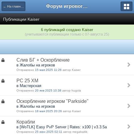
Форум игрового проекта Riverrise
← На главную
Публикации Kaiser
6 публикаций создано Kaiser
(учитываются публикации только с 07-августа 25)
Слив БГ + Оскорбление
в Жалобы на игроков
Отправлено
15 мая 2025 11:26
автор Kaiser
РС 25 ХМ
в Мастерская
Отправлено
20 янв 2025 10:38
автор hugola
Оскорбление игроком "Parkside"
в Жалобы на игроков
Отправлено
18 мая 2025 20:26
автор Kaiser
Корабли
в [WoTLK] Easy PvP Server | Rates: x100 | v3.3.5a
Отправлено
25 июн 2025 02:11
автор megabaitik