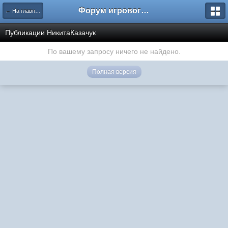
Форум игрового проекта Riverrise
← На главную
Публикации НикитаКазачук
По вашему запросу ничего не найдено.
Полная версия