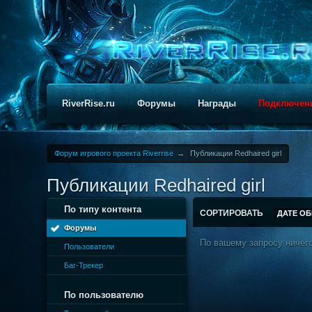
RiverRise.ru
Форумы
Награды
Подключен
Форум игрового проекта Riverrise
→
Публикации Redhaired girl
Публикации Redhaired girl
По типу контента
СОРТИРОВАТЬ
ДАТЕ О
Форумы
По вашему запросу ничего
Пользователи
Баг-Трекер
По пользователю