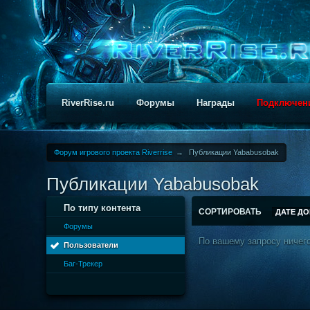
RiverRise.ru
Форумы
Награды
Подключен
Форум игрового проекта Riverrise
→
Публикации Yababusobak
Публикации Yababusobak
По типу контента
СОРТИРОВАТЬ
ДАТЕ Д
Форумы
По вашему запросу ничего
Пользователи
Баг-Трекер