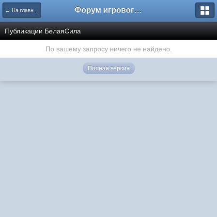
Форум игрового проекта Riverrise
← На главную
Публикации БелаяСила
По вашему запросу ничего не найдено.
Полная версия