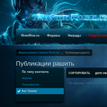
RiverRise.ru
Форумы
Награды
Подключен
Форум игрового проекта Riverrise
→
Публикации рашить
Публикации рашить
По типу контента
СОРТИРОВАТЬ
ДАТЕ О
Форумы
По вашему запросу ничего
Пользователи
Баг-Трекер