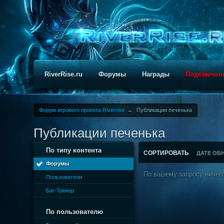
RiverRise.ru
Форумы
Награды
Подключен
Форум игрового проекта Riverrise
→
Публикации печенька
Публикации печенька
По типу контента
СОРТИРОВАТЬ
ДАТЕ ОБ
Форумы
По вашему запросу ничего
Пользователи
Баг-Трекер
По пользователю