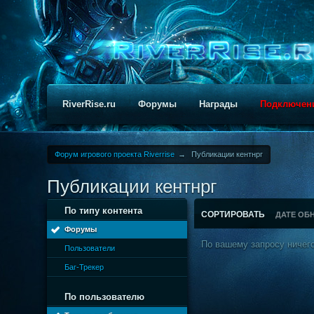
RiverRise.ru
Форумы
Награды
Подключен
Форум игрового проекта Riverrise
→
Публикации кентнрг
Публикации кентнрг
По типу контента
СОРТИРОВАТЬ
ДАТЕ ОБ
Форумы
По вашему запросу ничего
Пользователи
Баг-Трекер
По пользователю