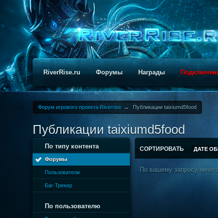
RiverRise.ru
Форумы
Награды
Подключен
Форум игрового проекта Riverrise
→
Публикации taixiumd5food
Публикации taixiumd5food
По типу контента
СОРТИРОВАТЬ
ДАТЕ О
Форумы
По вашему запросу ничего
Пользователи
Баг-Трекер
По пользователю