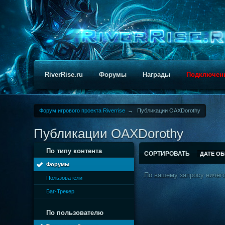
RiverRise.ru
Форумы
Награды
Подключен
Форум игрового проекта Riverrise
→
Публикации OAXDorothy
Публикации OAXDorothy
По типу контента
СОРТИРОВАТЬ
ДАТЕ О
Форумы
По вашему запросу ничего
Пользователи
Баг-Трекер
По пользователю