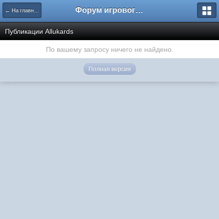
Форум игрового проекта Riverrise
← На главную
Публикации Аllukards
По вашему запросу ничего не найдено.
Полная версия