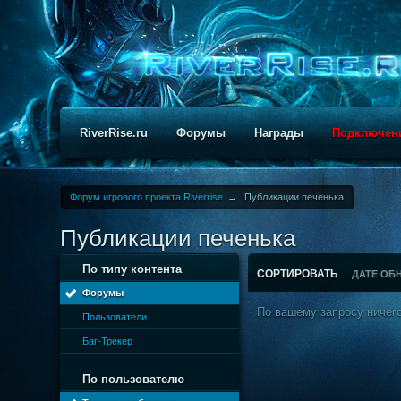
RiverRise.ru
Форумы
Награды
Подключен
Форум игрового проекта Riverrise
→
Публикации печенька
Публикации печенька
По типу контента
СОРТИРОВАТЬ
ДАТЕ ОБ
Форумы
По вашему запросу ничего
Пользователи
Баг-Трекер
По пользователю